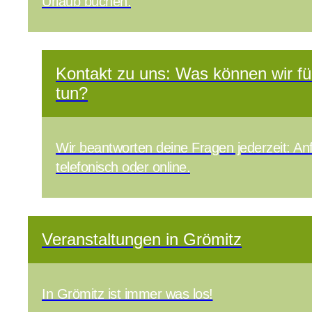
Urlaub buchen.
Kontakt zu uns: Was können wir fü
tun?
Wir beantworten deine Fragen jederzeit: A
telefonisch oder online.
Veranstaltungen in Grömitz
In Grömitz ist immer was los!