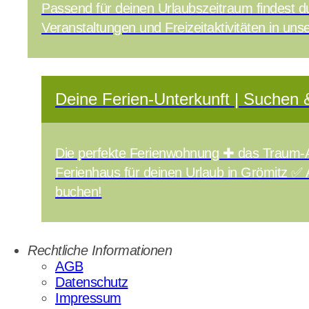
Passend für deinen Urlaubszeitraum findest du
Veranstaltungen und Freizeitaktivitäten in u
Deine Ferien-Unterkunft | Suchen
Die perfekte Ferienwohnung ✚ das Traum-
Ferienhaus für deinen Urlaub in Grömitz ✅ 
buchen!
Rechtliche Informationen
AGB
Datenschutz
Impressum