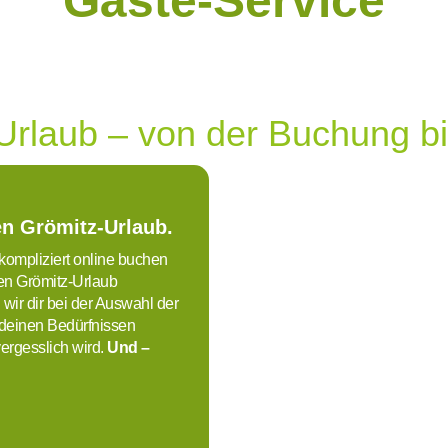
Gäste-Service
Urlaub – von der Buchung bi
en Grömitz-Urlaub.
ompliziert online buchen
nen Grömitz-Urlaub
wir dir bei der Auswahl der
 deinen Bedürfnissen
vergesslich wird.
Und –