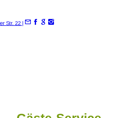
ATTE: Unsere besten Angebote.
Jetzt dein Liebli
r Str. 22 |